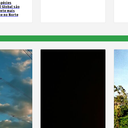
spécies
l Global são
ente mais
e no Norte