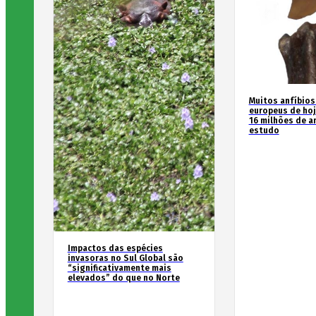
Muitos anfíbios
europeus de hoj
16 milhões de an
estudo
Impactos das espécies
invasoras no Sul Global são
“significativamente mais
elevados” do que no Norte