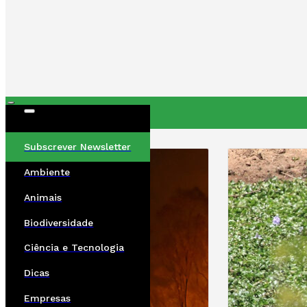
ÚLTIMAS
Subscrever Newsletter
Ambiente
Animais
Biodiversidade
Ciência e Tecnologia
Dicas
Empresas