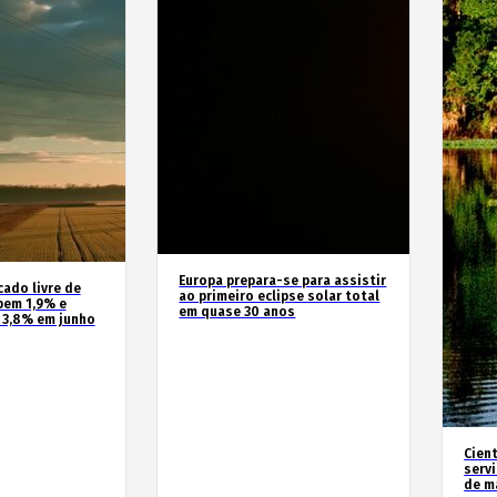
Europa prepara-se para assistir
cado livre de
ao primeiro eclipse solar total
bem 1,9% e
em quase 30 anos
 3,8% em junho
Cien
serv
de m