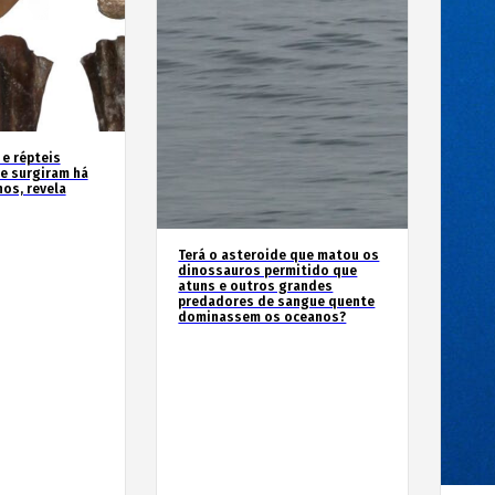
 e répteis
e surgiram há
os, revela
Terá o asteroide que matou os
dinossauros permitido que
atuns e outros grandes
predadores de sangue quente
dominassem os oceanos?