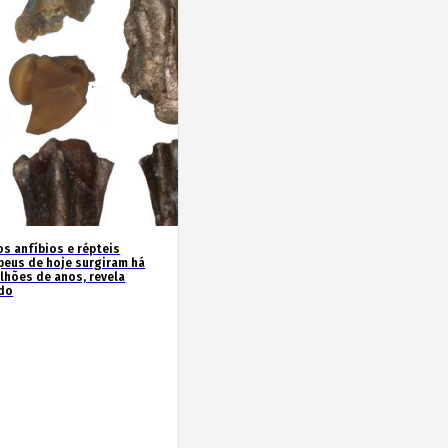
os anfíbios e répteis
peus de hoje surgiram há
ilhões de anos, revela
do