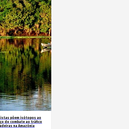
tistas põem isótopos ao
iço do combate ao tráfico
adeiras na Amazónia