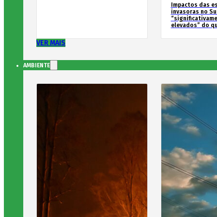
Impactos das e
invasoras no Su
“significativam
elevados” do qu
VER MAIS
AMBIENTE