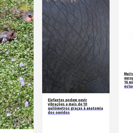
Muit
euro
16 m
estu
Elefantes podem ouvir
vibrações a mais de 10
quilómetros graças à anatomia
dos ouvidos