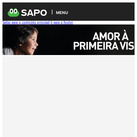
MENU
Saltar para o conteúdo principal
Ir para o footer