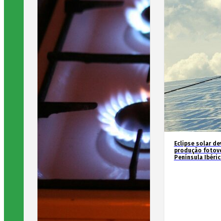
Eclipse solar de
produção fotovo
Península Ibéric