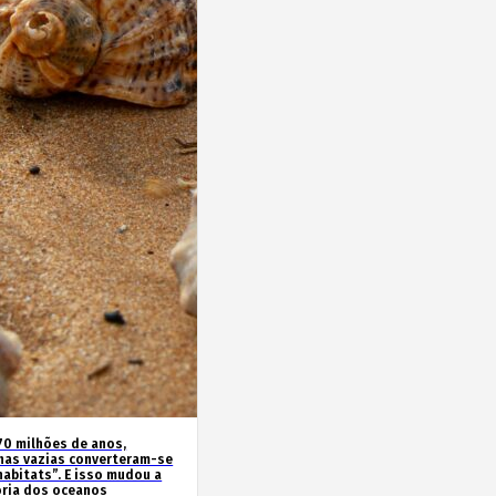
70 milhões de anos,
has vazias converteram-se
habitats”. E isso mudou a
ória dos oceanos