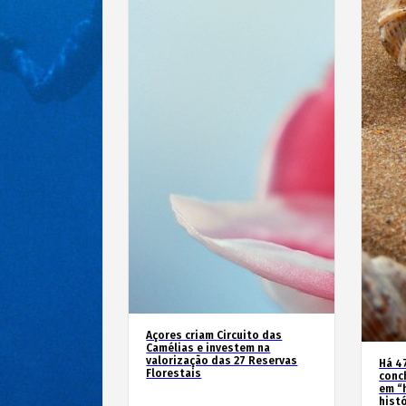
Açores criam Circuito das
Camélias e investem na
valorização das 27 Reservas
Há 4
Florestais
conc
em “
hist