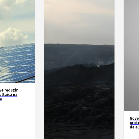
ve reduzir
ltaica na
a
Gove
prot
de e