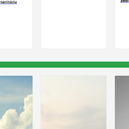
ambi
território