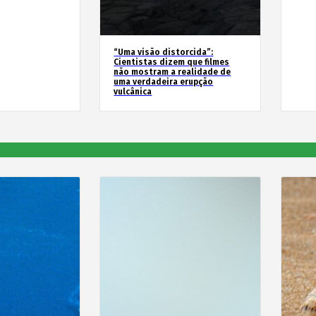
“Uma visão distorcida”:
Cientistas dizem que filmes
não mostram a realidade de
uma verdadeira erupção
vulcânica