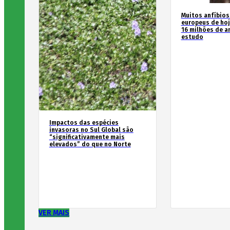
Muitos anfíbios
europeus de hoj
16 milhões de an
estudo
Impactos das espécies
invasoras no Sul Global são
“significativamente mais
elevados” do que no Norte
VER MAIS