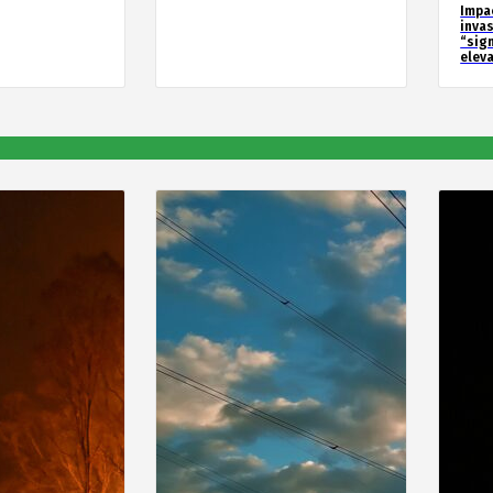
Impa
inva
“sig
elev