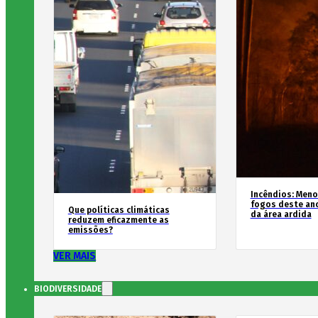
Incêndios: Men
fogos deste an
Que políticas climáticas
da área ardida
reduzem eficazmente as
emissões?
VER MAIS
BIODIVERSIDADE