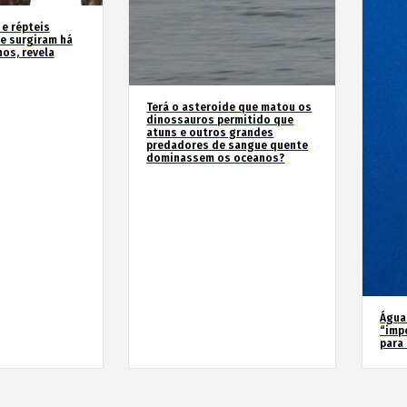
 e répteis
e surgiram há
os, revela
Terá o asteroide que matou os
dinossauros permitido que
atuns e outros grandes
predadores de sangue quente
dominassem os oceanos?
Água
“imp
para