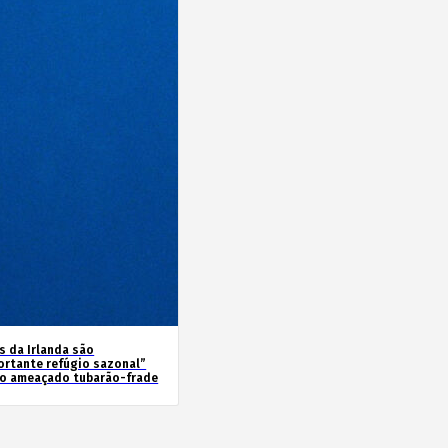
s da Irlanda são
ortante refúgio sazonal”
 o ameaçado tubarão-frade