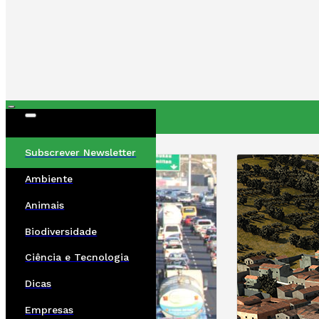
ÚLTIMAS
Subscrever Newsletter
Ambiente
Animais
Biodiversidade
Ciência e Tecnologia
Dicas
Empresas