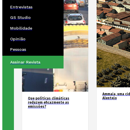
Entrevistas
GS Studio
Mobilidade
Opinião
Pessoas
Assinar Revista
Ammaia, uma ci
Alentejo
Que políticas climáticas
reduzem eficazmente as
emissões?