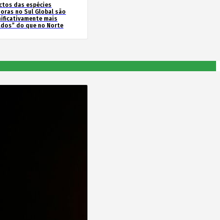
ctos das espécies
soras no Sul Global são
nificativamente mais
ados” do que no Norte