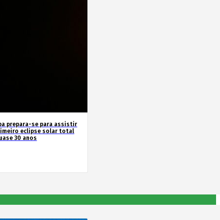
pa prepara-se para assistir
imeiro eclipse solar total
uase 30 anos