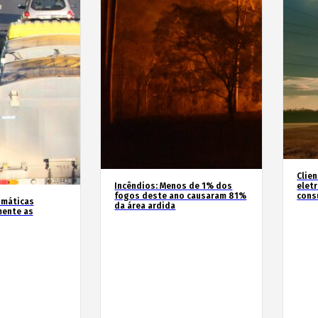
Clie
Incêndios: Menos de 1% dos
elet
fogos deste ano causaram 81%
cons
imáticas
da área ardida
mente as