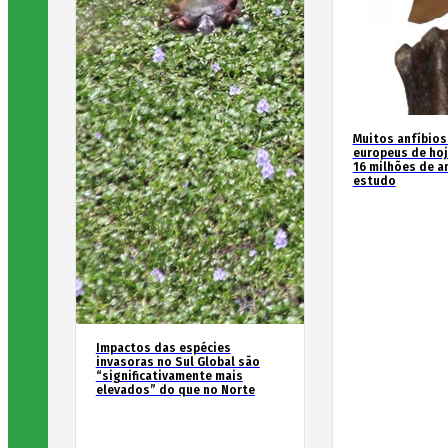
Muitos anfíbios
europeus de hoj
16 milhões de an
estudo
Impactos das espécies
invasoras no Sul Global são
“significativamente mais
elevados” do que no Norte