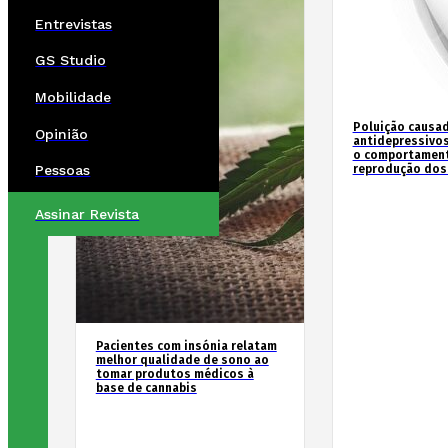
Entrevistas
GS Studio
Mobilidade
Poluição causad
Opinião
antidepressivos
o comportament
reprodução dos
Pessoas
Assinar Revista
Pacientes com insónia relatam
melhor qualidade de sono ao
tomar produtos médicos à
base de cannabis