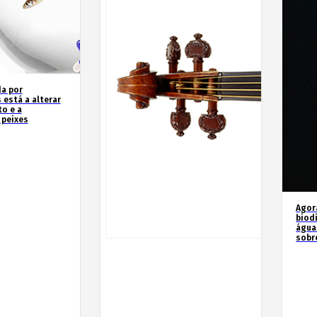
a por
 está a alterar
o e a
 peixes
Agor
biod
água
sobr