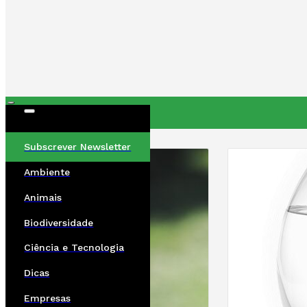
ÚLTIMAS
Subscrever Newsletter
Ambiente
Animais
Biodiversidade
Ciência e Tecnologia
Dicas
Empresas