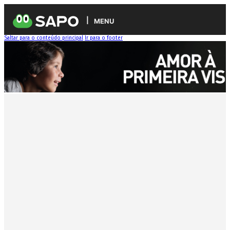
MENU
Saltar para o conteúdo principal
Ir para o footer