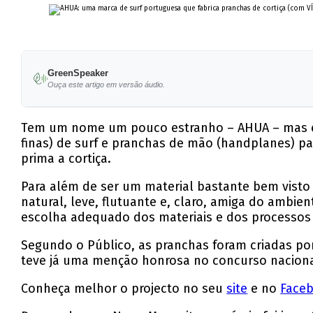
GreenSpeaker
Ouça este artigo em versão áudio.
Tem um nome um pouco estranho – AHUA – mas é u
finas) de surf e pranchas de mão (handplanes) pa
prima a cortiça.
Para além de ser um material bastante bem visto
natural, leve, flutuante e, claro, amiga do ambi
escolha adequado dos materiais e dos processos 
Segundo o Público, as pranchas foram criadas por
teve já uma menção honrosa no concurso nacion
Conheça melhor o projecto no seu
site
e no
Face