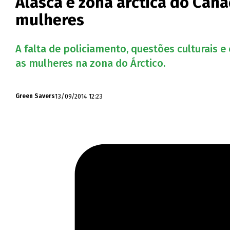
Alasca e zona árctica do Can
mulheres
A falta de policiamento, questões culturais 
as mulheres na zona do Árctico.
13/09/2014 12:23
Green Savers