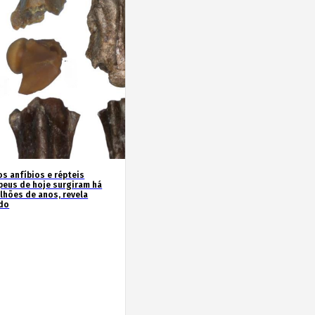
os anfíbios e répteis
peus de hoje surgiram há
ilhões de anos, revela
do