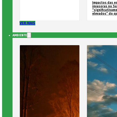
Impactos das e
invasoras no Su
“significativam
elevados” do qu
VER MAIS
AMBIENTE