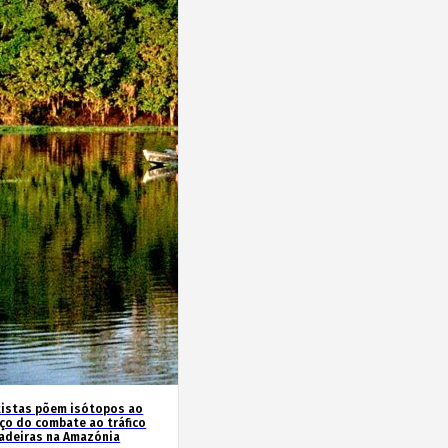
tistas põem isótopos ao
iço do combate ao tráfico
adeiras na Amazónia