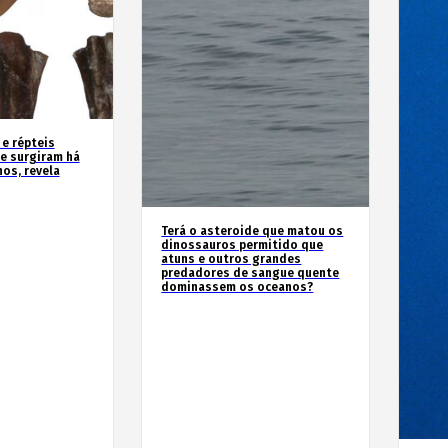
 e répteis
e surgiram há
os, revela
Terá o asteroide que matou os
dinossauros permitido que
atuns e outros grandes
predadores de sangue quente
dominassem os oceanos?