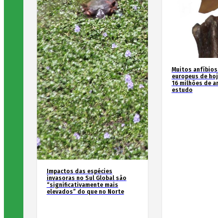
Muitos anfíbios
europeus de hoj
16 milhões de an
estudo
Impactos das espécies
invasoras no Sul Global são
“significativamente mais
elevados” do que no Norte