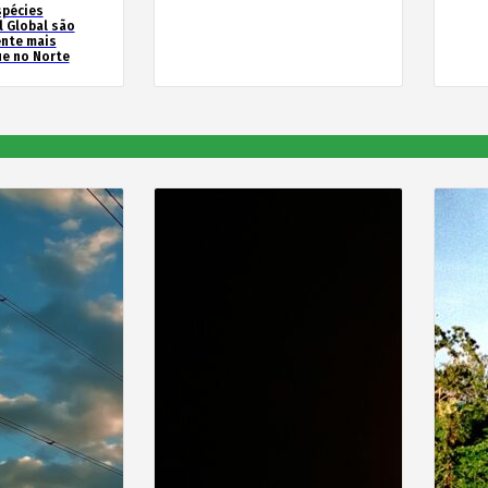
spécies
l Global são
ente mais
e no Norte