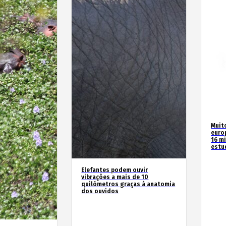
Muit
euro
16 m
estu
Elefantes podem ouvir
vibrações a mais de 10
quilómetros graças à anatomia
dos ouvidos