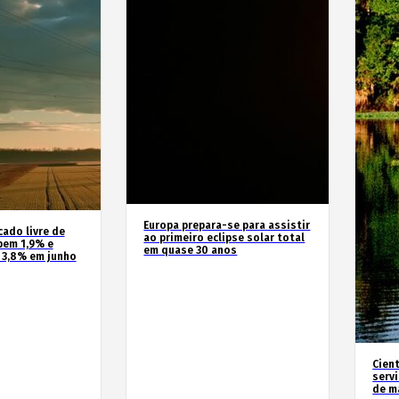
Europa prepara-se para assistir
cado livre de
ao primeiro eclipse solar total
bem 1,9% e
em quase 30 anos
 3,8% em junho
Cien
serv
de m