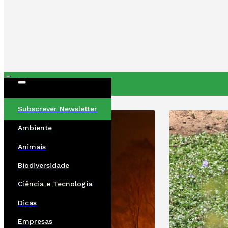
ÚLTIMAS
Subscrever Newsletter
Ambiente
Animais
Biodiversidade
Ciência e Tecnologia
Dicas
Empresas