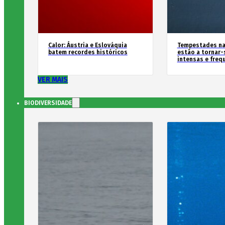
Calor: Áustria e Eslováquia
Tempestades na
batem recordes históricos
estão a tornar-
intensas e freq
VER MAIS
BIODIVERSIDADE