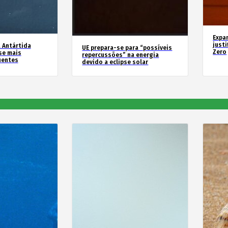
Expa
justi
 Antártida
UE prepara-se para “possíveis
Zero
se mais
repercussões” na energia
uentes
devido a eclipse solar