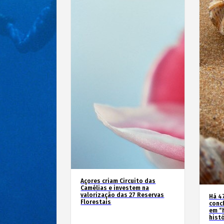
Açores criam Circuito das
Camélias e investem na
valorização das 27 Reservas
Há 4
Florestais
conc
em “
hist