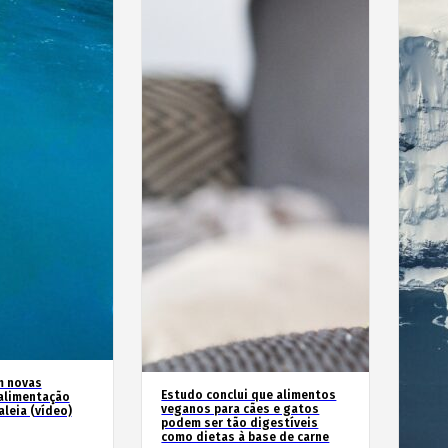
m novas
Estudo conclui que alimentos
alimentação
veganos para cães e gatos
leia (vídeo)
podem ser tão digestíveis
como dietas à base de carne