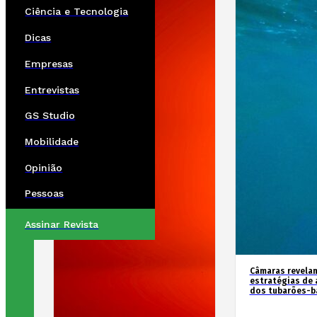
Ciência e Tecnologia
Dicas
Empresas
Entrevistas
GS Studio
Mobilidade
Opinião
Pessoas
Assinar Revista
Câmaras revela
estratégias de 
dos tubarões-ba