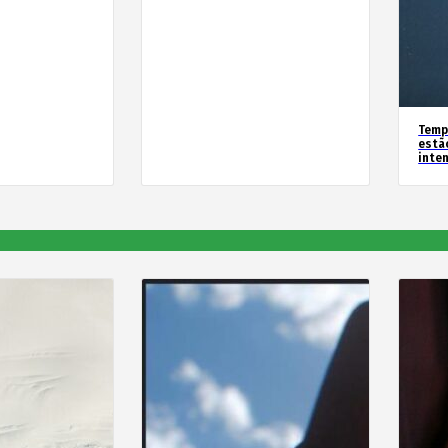
Temp
estã
inte