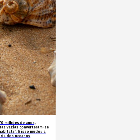
70 milhões de anos,
has vazias converteram-se
habitats”. E isso mudou a
ória dos oceanos