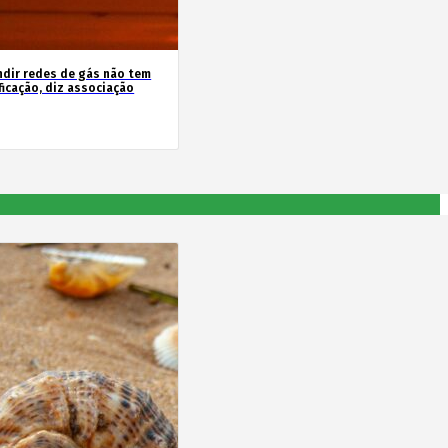
ndir redes de gás não tem
ficação, diz associação