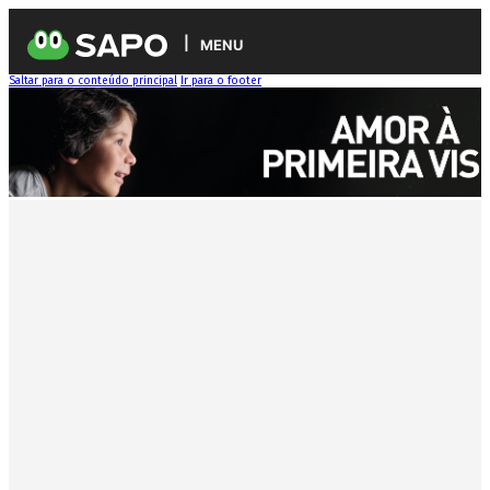
MENU
Saltar para o conteúdo principal
Ir para o footer