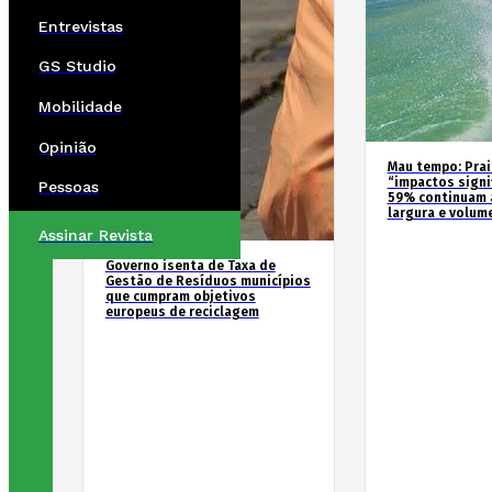
Entrevistas
GS Studio
Mobilidade
Opinião
Mau tempo: Prai
“impactos signif
Pessoas
59% continuam 
largura e volum
Assinar Revista
Governo isenta de Taxa de
Gestão de Resíduos municípios
que cumpram objetivos
europeus de reciclagem