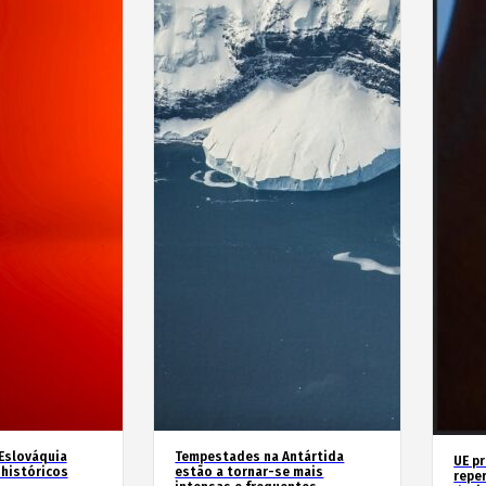
 Eslováquia
Tempestades na Antártida
UE p
históricos
estão a tornar-se mais
repe