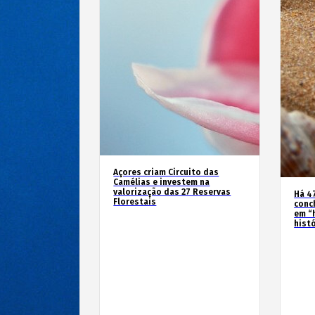
Açores criam Circuito das
Camélias e investem na
valorização das 27 Reservas
Há 4
Florestais
conc
em “
hist