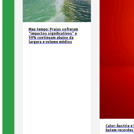
Mau tempo: Praias sofreram
“impactos significativos” e
59% continuam abaixo da
largura e volume médios
Calor: Áustria e
batem recordes 