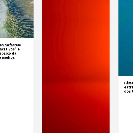
as sofreram
icativos” e
abaixo da
e médios
Câma
estr
dos 