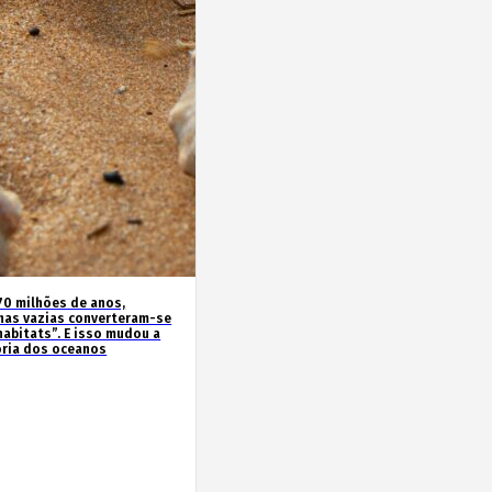
70 milhões de anos,
has vazias converteram-se
habitats”. E isso mudou a
ória dos oceanos