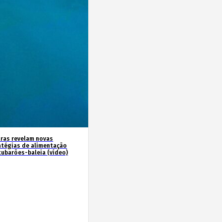
ras revelam novas
atégias de alimentação
tubarões-baleia (vídeo)