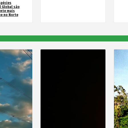
spécies
l Global são
ente mais
e no Norte