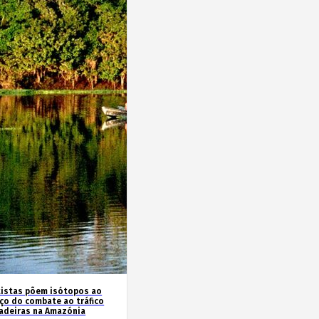
tistas põem isótopos ao
iço do combate ao tráfico
adeiras na Amazónia