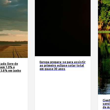
Europa prepara-se para assistir
cado livre de
ao primeiro eclipse solar total
bem 1,9% e
em quase 30 anos
 3,8% em junho
Cien
serv
de m