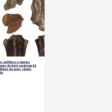
os anfíbios e répteis
peus de hoje surgiram há
ilhões de anos, revela
do