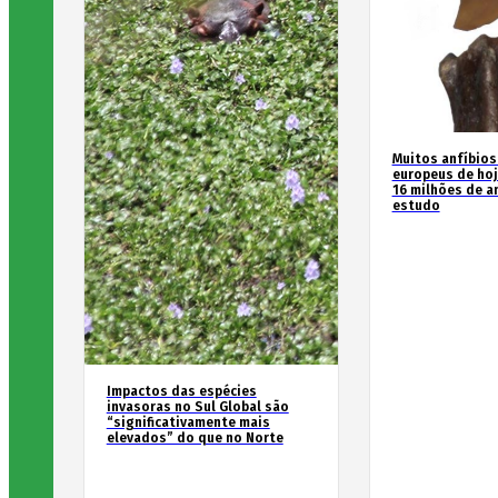
Muitos anfíbios
europeus de hoj
16 milhões de an
estudo
Impactos das espécies
invasoras no Sul Global são
“significativamente mais
elevados” do que no Norte