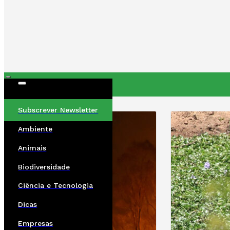
ÚLTIMAS
Subscrever Newsletter
Ambiente
Animais
Biodiversidade
Ciência e Tecnologia
Dicas
Empresas