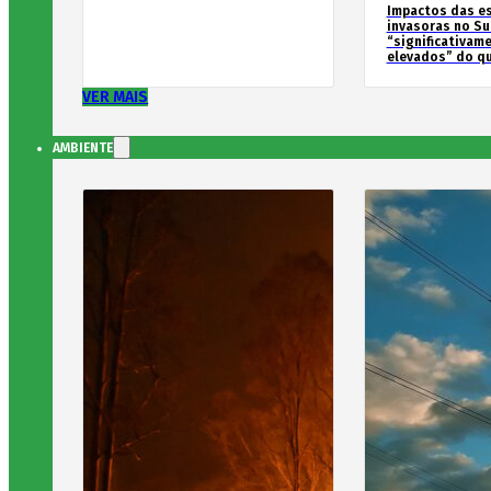
Impactos das e
invasoras no Su
“significativam
elevados” do qu
VER MAIS
AMBIENTE