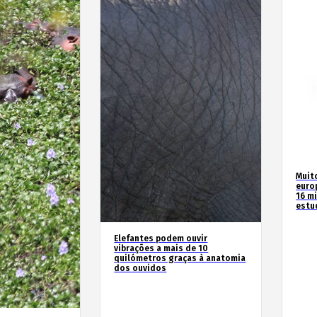
Muit
euro
16 m
estu
Elefantes podem ouvir
vibrações a mais de 10
quilómetros graças à anatomia
dos ouvidos