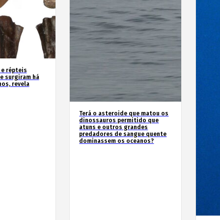
 e répteis
e surgiram há
os, revela
Terá o asteroide que matou os
dinossauros permitido que
atuns e outros grandes
predadores de sangue quente
dominassem os oceanos?