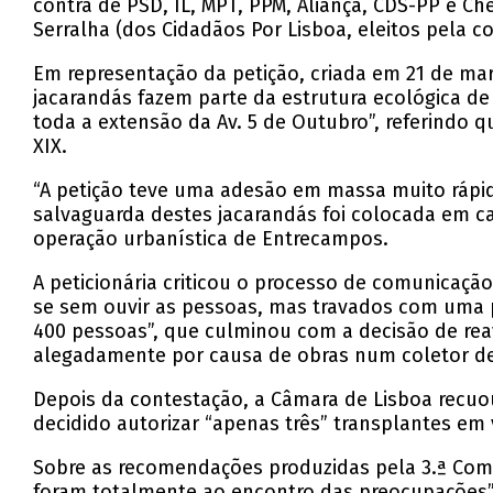
contra de PSD, IL, MPT, PPM, Aliança, CDS-PP e Ch
Serralha (dos Cidadãos Por Lisboa, eleitos pela co
Em representação da petição, criada em 21 de mar
jacarandás fazem parte da estrutura ecológica de 
toda a extensão da Av. 5 de Outubro”, referindo q
XIX.
“A petição teve uma adesão em massa muito rápida
salvaguarda destes jacarandás foi colocada em 
operação urbanística de Entrecampos.
A peticionária criticou o processo de comunicaçã
se sem ouvir as pessoas, mas travados com uma p
400 pessoas”, que culminou com a decisão de reav
alegadamente por causa de obras num coletor de
Depois da contestação, a Câmara de Lisboa recuo
decidido autorizar “apenas três” transplantes em v
Sobre as recomendações produzidas pela 3.ª Com
foram totalmente ao encontro das preocupações” 