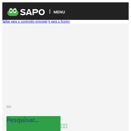
MENU
Saltar para o conteúdo principal
Ir para o footer
Pesquisar...