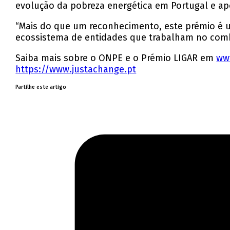
evolução da pobreza energética em Portugal e apo
“Mais do que um reconhecimento, este prémio é um
ecossistema de entidades que trabalham no comba
Saiba mais sobre o ONPE e o Prémio LIGAR em
ww
https://www.justachange.pt
Partilhe este artigo