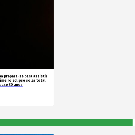
pa prepara-se para assistir
imeiro eclipse solar total
uase 30 anos