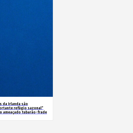
s da Irlanda são
ortante refúgio sazonal”
 o ameaçado tubarão-frade