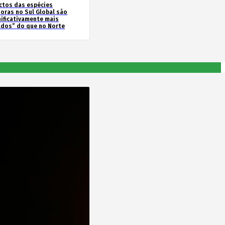
ctos das espécies
soras no Sul Global são
nificativamente mais
ados” do que no Norte