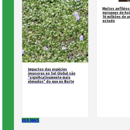
Muitos anfíbios
europeus de hoj
16 milhões de an
estudo
Impactos das espécies
invasoras no Sul Global são
“significativamente mais
elevados” do que no Norte
VER MAIS