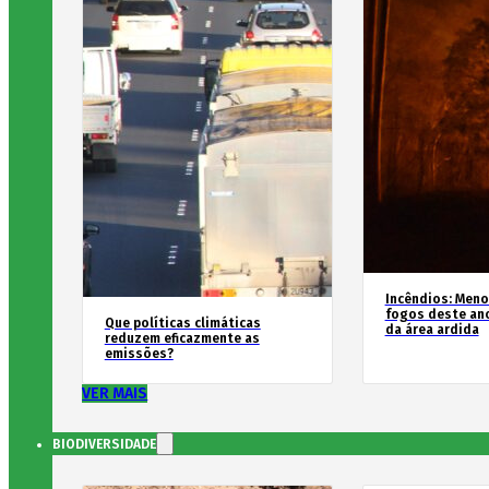
Incêndios: Men
fogos deste an
Que políticas climáticas
da área ardida
reduzem eficazmente as
emissões?
VER MAIS
BIODIVERSIDADE