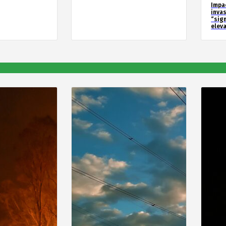
Impa
inva
“sig
elev