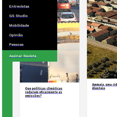
Entrevistas
GS Studio
Mobilidade
Opinião
Pessoas
Assinar Revista
Ammaia, uma ci
Alentejo
Que políticas climáticas
reduzem eficazmente as
emissões?