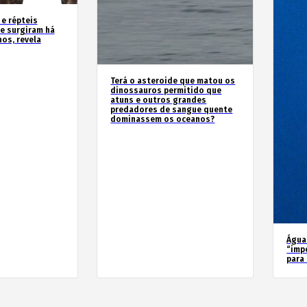
 e répteis
e surgiram há
os, revela
Terá o asteroide que matou os
dinossauros permitido que
atuns e outros grandes
predadores de sangue quente
dominassem os oceanos?
Água
“imp
para