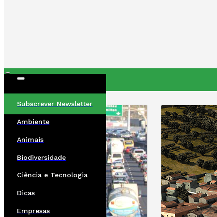
ÚLTIMAS
Subscrever Newsletter
Ambiente
Animais
Biodiversidade
Ciência e Tecnologia
Dicas
Empresas