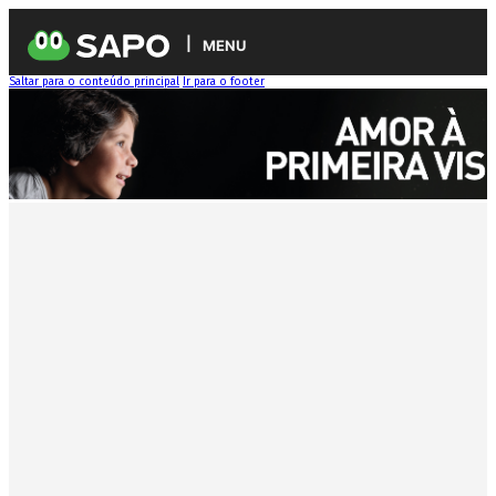
MENU
Saltar para o conteúdo principal
Ir para o footer