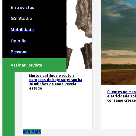
Entrevistas
GS Studio
Mobilidade
Opinião
Pessoas
Assinar Revista
Muitos anfíbios e répteis
europeus de hoje surgiram há
16 milhões de anos, revela
estudo
Clientes no mer
eletricidade so
consumo cresce
VER MAIS