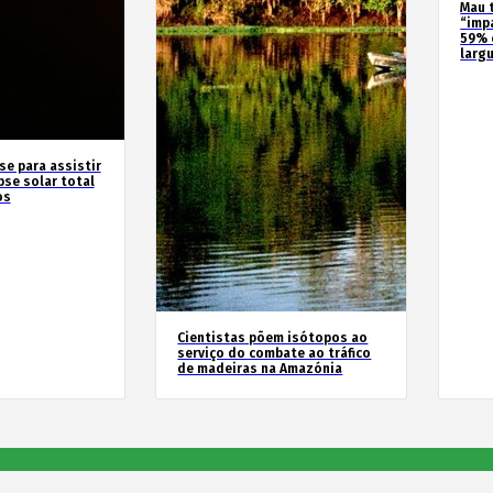
Mau 
“imp
59% 
larg
se para assistir
pse solar total
os
Cientistas põem isótopos ao
serviço do combate ao tráfico
de madeiras na Amazónia