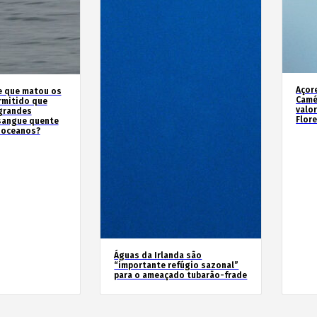
Açor
e que matou os
Camé
rmitido que
valo
 grandes
Flor
sangue quente
 oceanos?
Águas da Irlanda são
“importante refúgio sazonal”
para o ameaçado tubarão-frade