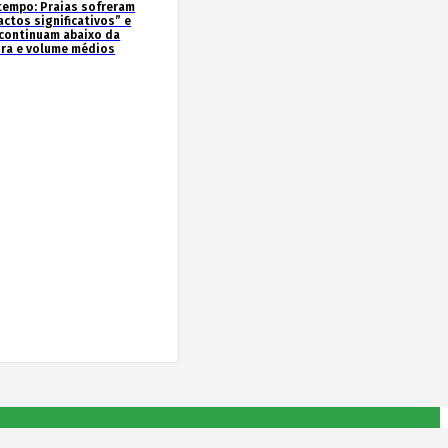
tempo: Praias sofreram
actos significativos” e
continuam abaixo da
ura e volume médios