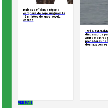
Muitos anfíbios e répteis
europeus de hoje surgiram há
16 milhões de anos, revela
estudo
Terá o asteroid
dinossauros pe
atuns e outros
predadores de 
dominassem os
VER MAIS