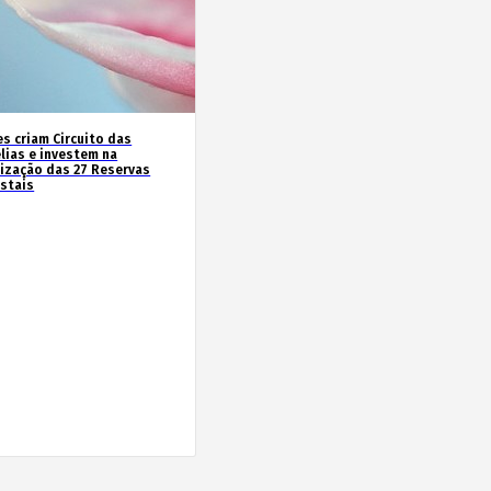
es criam Circuito das
lias e investem na
rização das 27 Reservas
estais