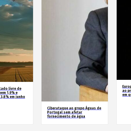
Euro
cado livre de
ao pr
bem 1,9% e
em q
 3,8% em junho
Ciberataque ao grupo Águas de
Portugal sem afetar
fornecimento de água