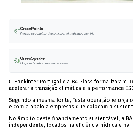
GreenPoints
Pontos essenciais deste artigo, sintetizados por IA.
Programa de papel comercial sustentável visa a
GreenSpeaker
Bankinter reforça compromisso com critérios E
Ouça este artigo em versão áudio.
BA Glass compromete-se a cumprir indicadores 
O Bankinter Portugal e a BA Glass formalizaram 
A operação é validada por uma Second Party O
acelerar a transição climática e a performance 
Compromissos estão em linha com os Objetivo
Segundo a mesma fonte, “esta operação reforça o
e com o apoio a empresas que colocam a sustenta
No âmbito deste financiamento sustentável, a B
independente, focados na eficiência hídrica e na