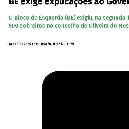
BE exige explicações ao Gover
O Bloco de Esquerda (BE) exigiu, na segunda-
500 sobreiros no concelho de Oliveira do Ho
20/01/2026 11:29
Green Savers com Lusa