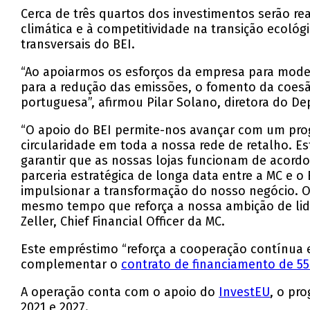
Cerca de três quartos dos investimentos serão re
climática e à competitividade na transição ecológ
transversais do BEI.
“Ao apoiarmos os esforços da empresa para modern
para a redução das emissões, o fomento da coesã
portuguesa”, afirmou Pilar Solano, diretora do 
“O apoio do BEI permite-nos avançar com um prog
circularidade em toda a nossa rede de retalho. Es
garantir que as nossas lojas funcionam de acord
parceria estratégica de longa data entre a MC e 
impulsionar a transformação do nosso negócio. O
mesmo tempo que reforça a nossa ambição de lider
Zeller, Chief Financial Officer da MC.
Este empréstimo “reforça a cooperação contínua e
complementar o
contrato de financiamento de 5
A operação conta com o apoio do
InvestEU
, o pr
2021 e 2027.