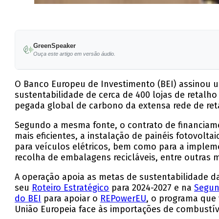
GreenSpeaker
Ouça este artigo em versão áudio.
O Banco Europeu de Investimento (BEI) assinou u
sustentabilidade de cerca de 400 lojas de retalho
pegada global de carbono da extensa rede de re
Segundo a mesma fonte, o contrato de financiamen
mais eficientes, a instalação de painéis fotovo
para veículos elétricos, bem como para a implem
recolha de embalagens recicláveis, entre outras 
A operação apoia as metas de sustentabilidade da 
seu
Roteiro Estratégico
para 2024-2027 e na
Segun
do BEI
para apoiar o
REPowerEU
, o programa que 
União Europeia face às importações de combustíve