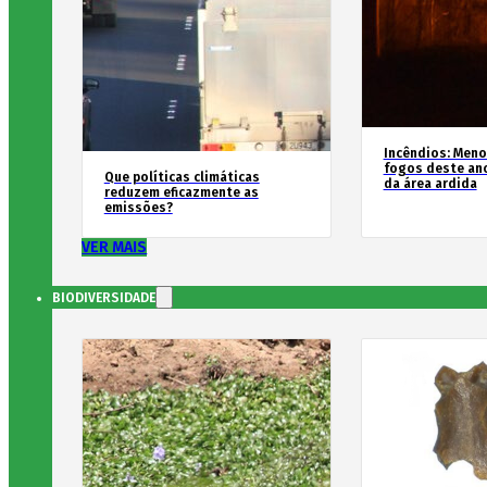
Incêndios: Men
fogos deste an
Que políticas climáticas
da área ardida
reduzem eficazmente as
emissões?
VER MAIS
BIODIVERSIDADE