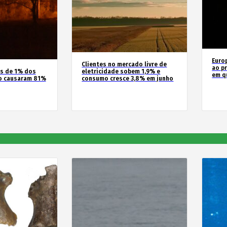
Euro
Clientes no mercado livre de
ao pr
os de 1% dos
eletricidade sobem 1,9% e
em q
o causaram 81%
consumo cresce 3,8% em junho