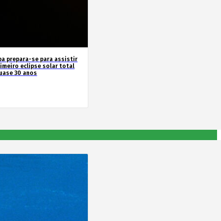
pa prepara-se para assistir
imeiro eclipse solar total
uase 30 anos