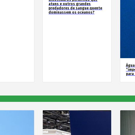
atuns e outros grandes
predadores de sangue quente
dominassem os oceanos?
Água
“imp
para