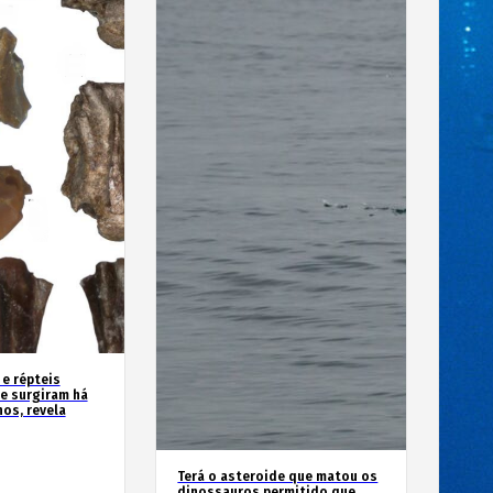
 e répteis
e surgiram há
os, revela
Terá o asteroide que matou os
dinossauros permitido que