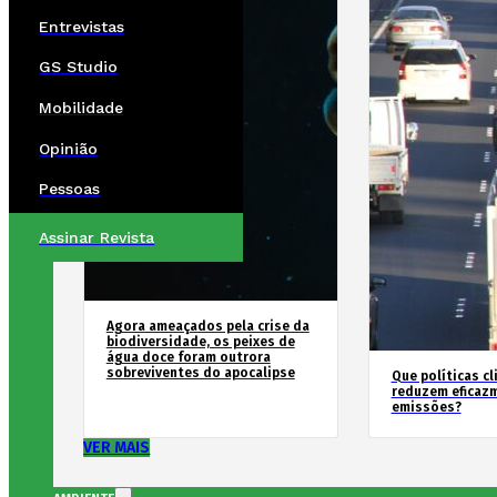
Entrevistas
GS Studio
Mobilidade
Opinião
Pessoas
Assinar Revista
Agora ameaçados pela crise da
biodiversidade, os peixes de
água doce foram outrora
sobreviventes do apocalipse
Que políticas cl
reduzem eficaz
emissões?
VER MAIS