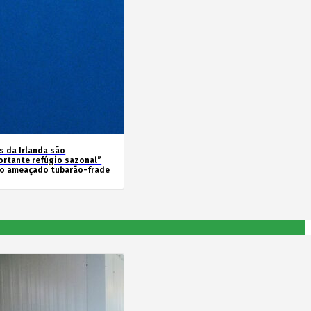
s da Irlanda são
ortante refúgio sazonal”
 o ameaçado tubarão-frade