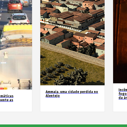
Incê
Ammaia, uma cidade perdida no
fogo
Alentejo
imáticas
da á
mente as