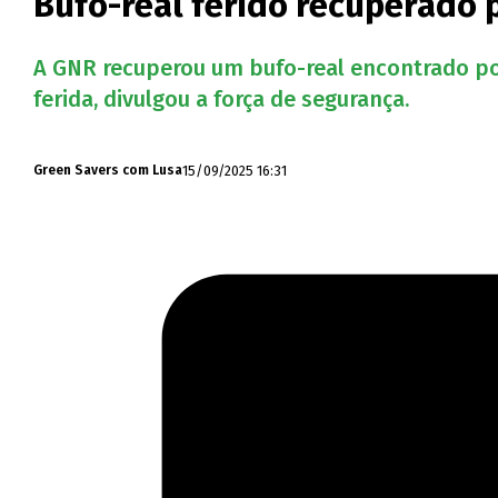
Bufo-real ferido recuperado
A GNR recuperou um bufo-real encontrado po
ferida, divulgou a força de segurança.
15/09/2025 16:31
Green Savers com Lusa