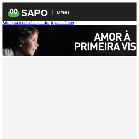
MENU
Saltar para o conteúdo principal
Ir para o footer