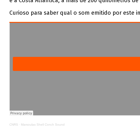
e a Costa Atlântica, a mais de 200 quilómetros d
Curioso para saber qual o som emitido por este i
CNRS
·
Marsoulas Shell Conch Sound