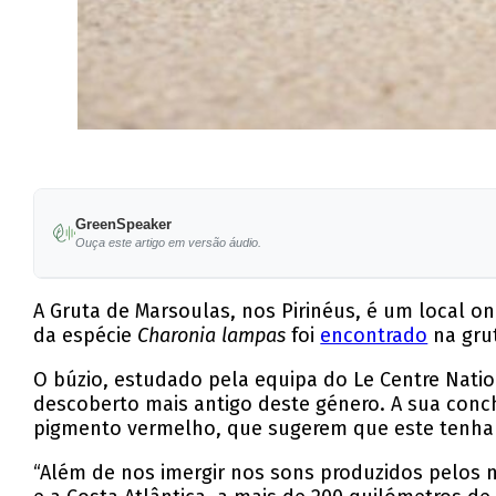
GreenSpeaker
Ouça este artigo em versão áudio.
A Gruta de Marsoulas, nos Pirinéus, é um local on
da espécie
Charonia lampas
foi
encontrado
na grut
O búzio, estudado pela equipa do Le Centre Natio
descoberto mais antigo deste género. A sua concha
pigmento vermelho, que sugerem que este tenha 
“Além de nos imergir nos sons produzidos pelos 