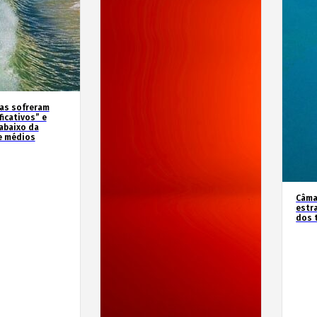
as sofreram
icativos” e
abaixo da
e médios
Câma
estr
dos 