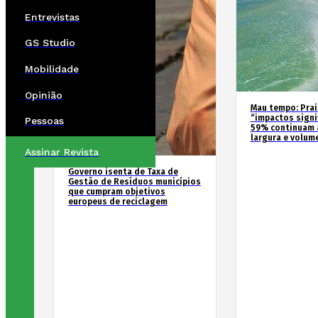
Entrevistas
GS Studio
Mobilidade
Opinião
Mau tempo: Prai
“impactos signif
Pessoas
59% continuam 
largura e volum
Assinar Revista
Governo isenta de Taxa de
Gestão de Resíduos municípios
que cumpram objetivos
europeus de reciclagem