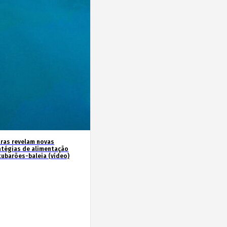
ras revelam novas
atégias de alimentação
tubarões-baleia (vídeo)