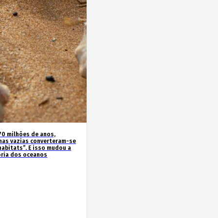
70 milhões de anos,
has vazias converteram-se
habitats”. E isso mudou a
ória dos oceanos