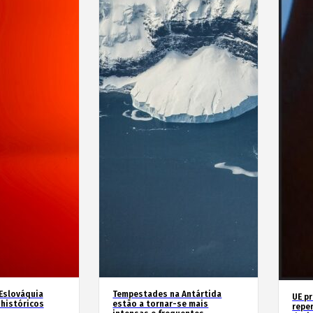
 Eslováquia
Tempestades na Antártida
UE p
históricos
estão a tornar-se mais
repe