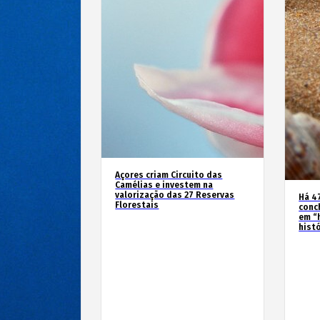
Açores criam Circuito das
Camélias e investem na
valorização das 27 Reservas
Há 4
Florestais
conc
em “
hist