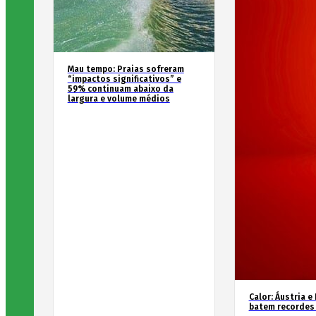
Mau tempo: Praias sofreram
“impactos significativos” e
59% continuam abaixo da
largura e volume médios
Calor: Áustria e
batem recordes 