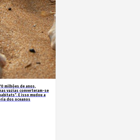
70 milhões de anos,
has vazias converteram-se
habitats”. E isso mudou a
ória dos oceanos