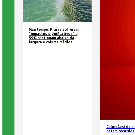
Mau tempo: Praias sofreram
“impactos significativos” e
59% continuam abaixo da
largura e volume médios
Calor: Áustria e
batem recordes 