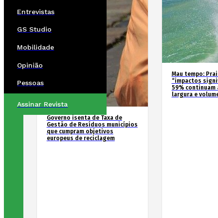
Entrevistas
GS Studio
Mobilidade
Opinião
Mau tempo: Prai
“impactos signif
Pessoas
59% continuam 
largura e volum
Assinar Revista
Governo isenta de Taxa de
Gestão de Resíduos municípios
que cumpram objetivos
europeus de reciclagem