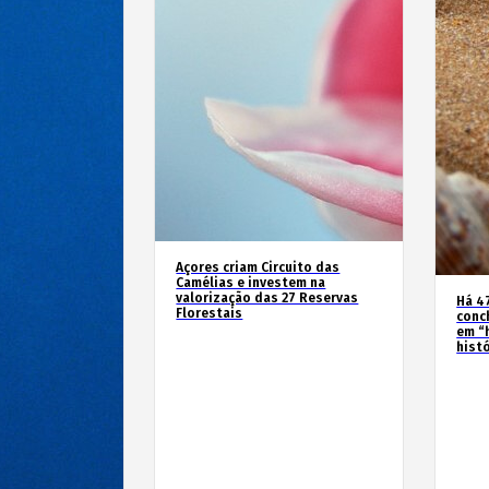
Açores criam Circuito das
Camélias e investem na
valorização das 27 Reservas
Há 4
Florestais
conc
em “
hist