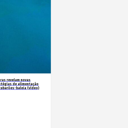
ras revelam novas
atégias de alimentação
tubarões-baleia (vídeo)