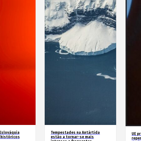
 Eslováquia
Tempestades na Antártida
UE p
históricos
estão a tornar-se mais
repe