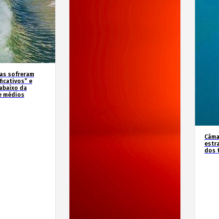
as sofreram
icativos” e
abaixo da
e médios
Câma
estr
dos 