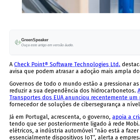
GreenSpeaker
Ouça este artigo em versão áudio.
A
Check Point® Software Technologies Ltd.
destaca
avisa que podem atrasar a adoção mais ampla do
Governos de todo o mundo estão a pressionar as e
reduzir a sua dependência dos hidrocarbonetos.
Transportes dos EUA anunciou recentemente um 
fornecedor de soluções de cibersegurança a níve
Já em Portugal, acrescenta, o governo,
apoia a cr
tendo que ser posteriormente ligado à rede Mob
elétricos, a indústria automóvel “não está a faze
essencialmente dispositivos IoT”, alerta a empres