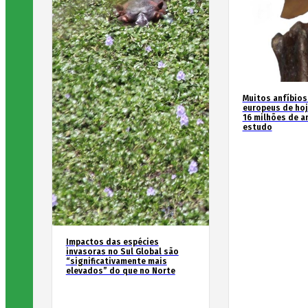
Muitos anfíbios
europeus de hoj
16 milhões de an
estudo
Impactos das espécies
invasoras no Sul Global são
“significativamente mais
elevados” do que no Norte