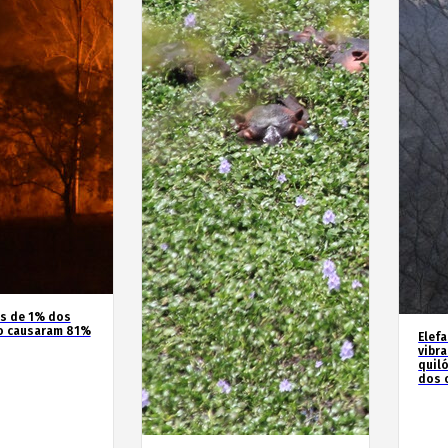
os de 1% dos
o causaram 81%
Elef
vibr
quil
dos 