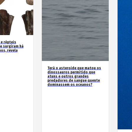
 e répteis
e surgiram há
os, revela
Terá o asteroide que matou os
dinossauros permitido que
atuns e outros grandes
predadores de sangue quente
dominassem os oceanos?