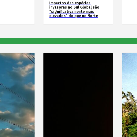
Impactos das espécies
invasoras no Sul Global são
“significativamente mais
elevados” do que no Norte