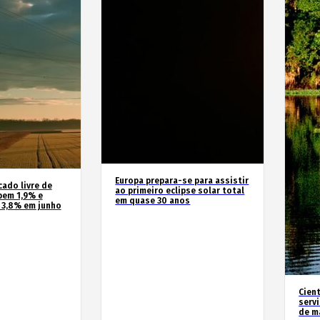
Europa prepara-se para assistir
cado livre de
ao primeiro eclipse solar total
bem 1,9% e
em quase 30 anos
 3,8% em junho
Cien
serv
de m