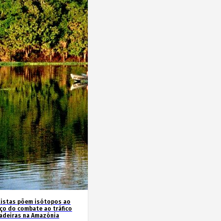
tistas põem isótopos ao
iço do combate ao tráfico
adeiras na Amazónia