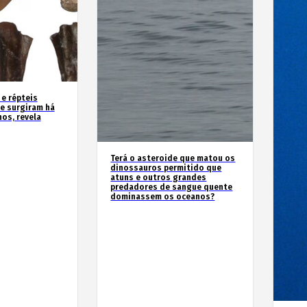
 e répteis
e surgiram há
os, revela
Terá o asteroide que matou os
dinossauros permitido que
atuns e outros grandes
predadores de sangue quente
dominassem os oceanos?