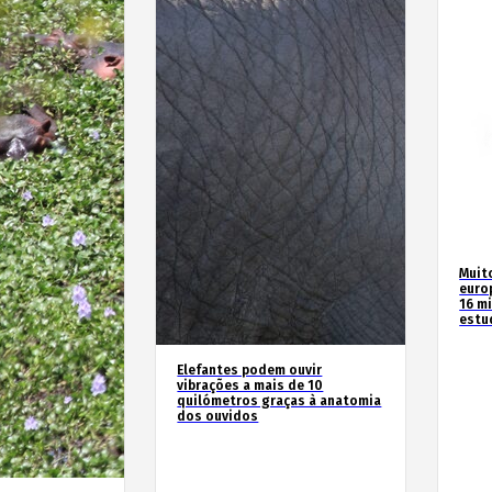
Muit
euro
16 m
estu
Elefantes podem ouvir
vibrações a mais de 10
quilómetros graças à anatomia
dos ouvidos