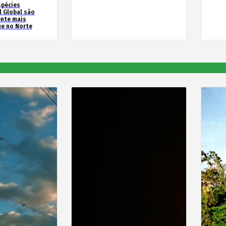
spécies
l Global são
ente mais
e no Norte