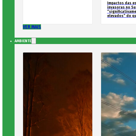
Impactos das e
invasoras no Su
“significativam
elevados” do qu
VER MAIS
AMBIENTE