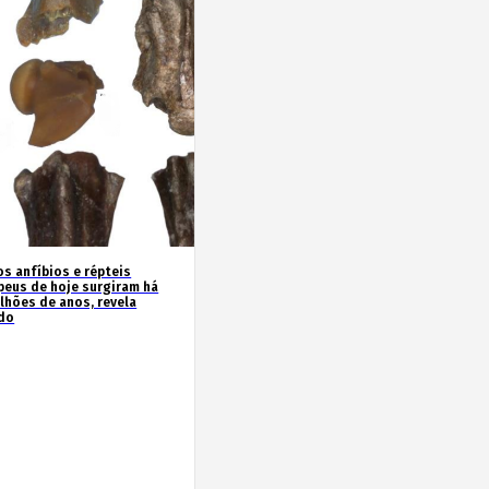
os anfíbios e répteis
peus de hoje surgiram há
ilhões de anos, revela
do