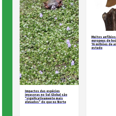
Muitos anfíbios
europeus de hoj
16 milhões de an
estudo
Impactos das espécies
invasoras no Sul Global são
“significativamente mais
elevados” do que no Norte