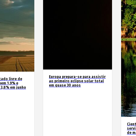
Europa prepara-se para assistir
cado livre de
ao primeiro eclipse solar total
bem 1,9% e
em quase 30 anos
 3,8% em junho
Cien
serv
de m