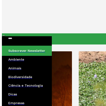
ÚLTIMAS
Subscrever Newsletter
Ambiente
Animais
Biodiversidade
Ciência e Tecnologia
Dicas
Empresas