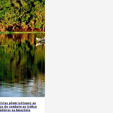
tistas põem isótopos ao
iço do combate ao tráfico
adeiras na Amazónia