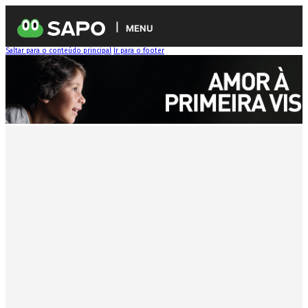
MENU
Saltar para o conteúdo principal
Ir para o footer