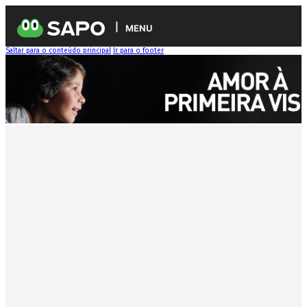
MENU
Saltar para o conteúdo principal
Ir para o footer