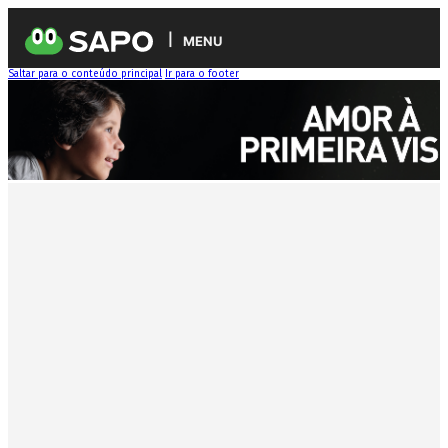
MENU
Saltar para o conteúdo principal
Ir para o footer