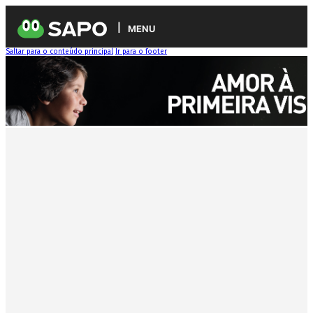
MENU
Saltar para o conteúdo principal
Ir para o footer