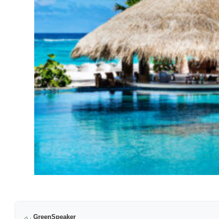
GreenSpeaker