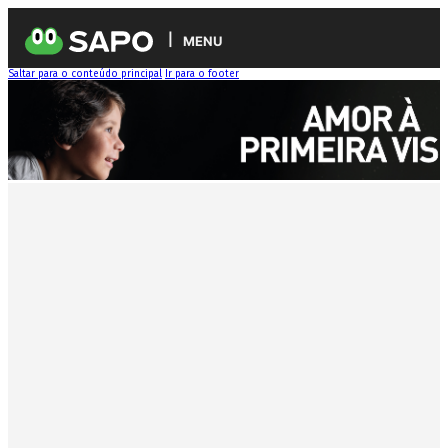
MENU
Saltar para o conteúdo principal
Ir para o footer