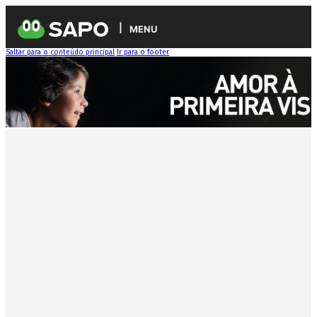
MENU
Saltar para o conteúdo principal
Ir para o footer