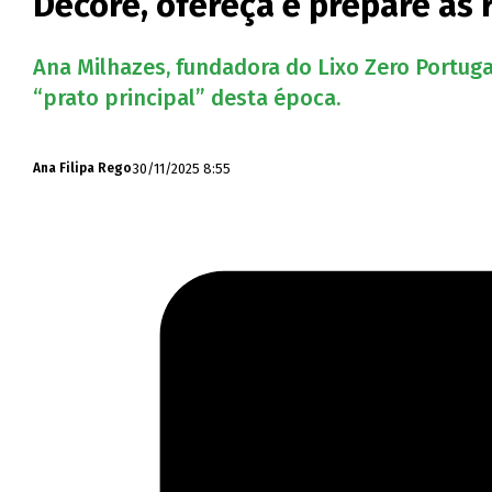
Decore, ofereça e prepare as 
Ana Milhazes, fundadora do Lixo Zero Portuga
“prato principal” desta época.
30/11/2025 8:55
Ana Filipa Rego