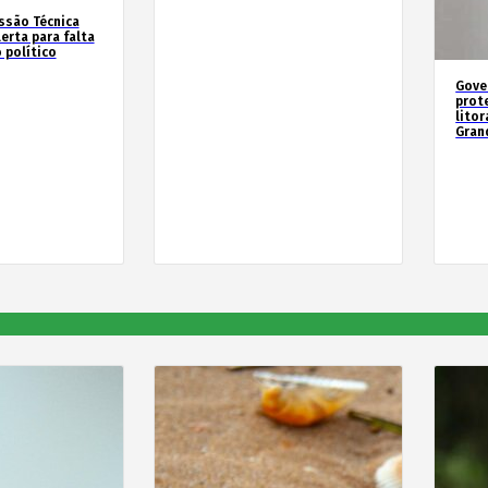
ssão Técnica
erta para falta
 político
Gove
prot
litor
Gran