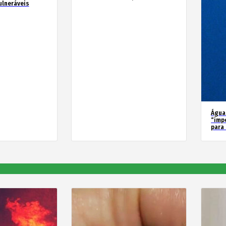
ulneráveis
Água
“imp
para