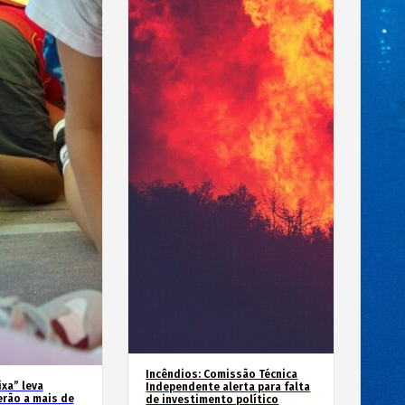
Incêndios: Comissão Técnica
xa” leva
Independente alerta para falta
erão a mais de
de investimento político