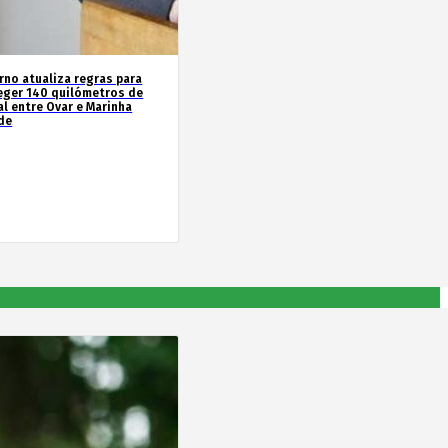
rno atualiza regras para
eger 140 quilómetros de
al entre Ovar e Marinha
de