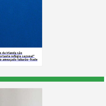
s da Irlanda são
ortante refúgio sazonal”
 o ameaçado tubarão-frade