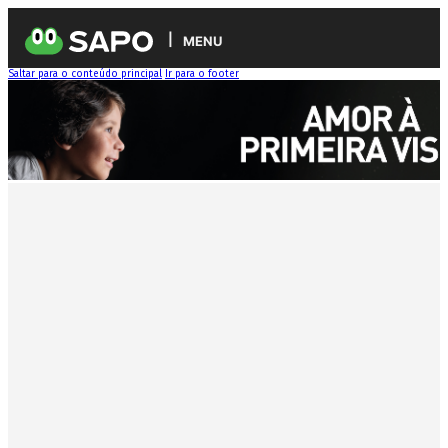
MENU
Saltar para o conteúdo principal
Ir para o footer