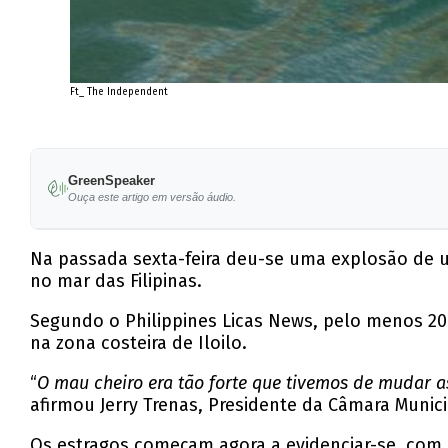
Ft_ The Independent
GreenSpeaker
Ouça este artigo em versão áudio.
Na passada sexta-feira deu-se uma explosão de um
no mar das Filipinas.
Segundo o Philippines Licas News, pelo menos 20
na zona costeira de Iloilo.
“
O mau cheiro era tão forte que tivemos de mudar a
afirmou Jerry Trenas, Presidente da Câmara Municip
Os estragos começam agora a evidenciar-se, com as