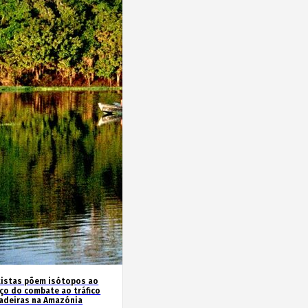
tistas põem isótopos ao
iço do combate ao tráfico
adeiras na Amazónia