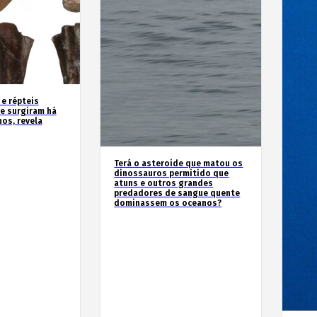
 e répteis
e surgiram há
os, revela
Terá o asteroide que matou os
dinossauros permitido que
atuns e outros grandes
predadores de sangue quente
dominassem os oceanos?