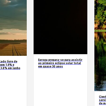
Europa prepara-se para assistir
cado livre de
ao primeiro eclipse solar total
bem 1,9% e
em quase 30 anos
 3,8% em junho
Cien
serv
de m