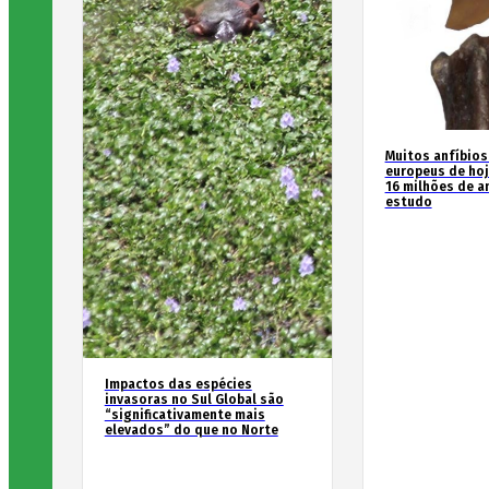
Muitos anfíbios
europeus de hoj
16 milhões de an
estudo
Impactos das espécies
invasoras no Sul Global são
“significativamente mais
elevados” do que no Norte