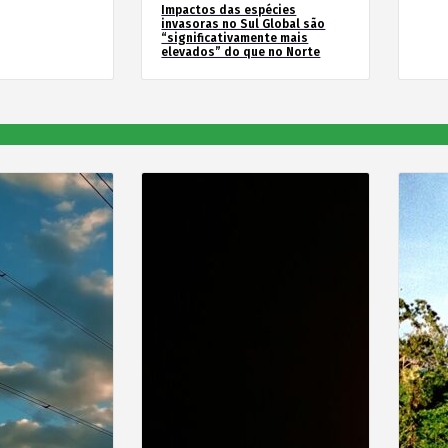
Impactos das espécies
invasoras no Sul Global são
“significativamente mais
elevados” do que no Norte