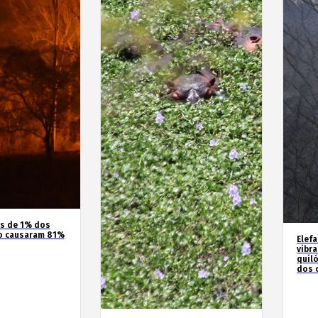
os de 1% dos
o causaram 81%
Elef
vibr
quil
dos 