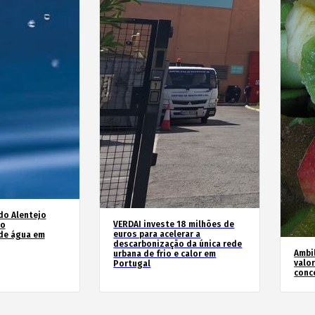
do Alentejo
VERDAI investe 18 milhões de
no
euros para acelerar a
de água em
descarbonização da única rede
Ambil
urbana de frio e calor em
valo
Portugal
conc