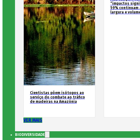
“impactos signif
59% continuam 
largura e volum
Cientistas põem isótopos ao
serviço do combate ao tráfico
de madeiras na Amazónia
VER MAIS
BIODIVERSIDADE