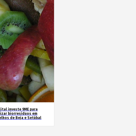
ital investe 9ME para
rizar biorresíduos em
elhos de Beja e Setúbal