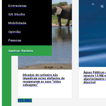
Entrevistas
GS Studio
Mobilidade
Opinião
Pessoas
Assinar Revista
Águas Públicas 
Décadas de cativeiro não
investe 1,57ME 
impediram estes elefantes de
abastecimento 
recuperarem as suas “vidas
Aljustrel
selvagens”
VER MAIS