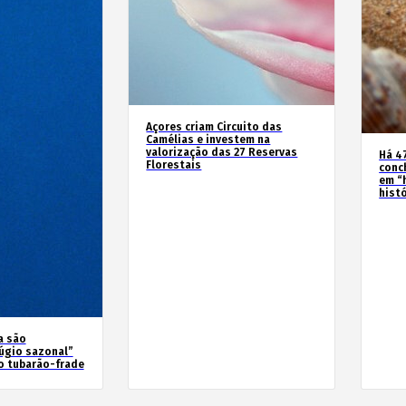
Açores criam Circuito das
Camélias e investem na
valorização das 27 Reservas
Há 4
Florestais
conc
em “
hist
a são
úgio sazonal”
o tubarão-frade