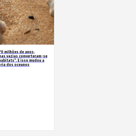
70 milhões de anos,
has vazias converteram-se
habitats”. E isso mudou a
ória dos oceanos