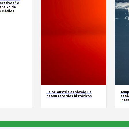
icativos” e
abaixo da
e médios
Calor: Áustria e Eslováquia
Temp
batem recordes históricos
estã
inte