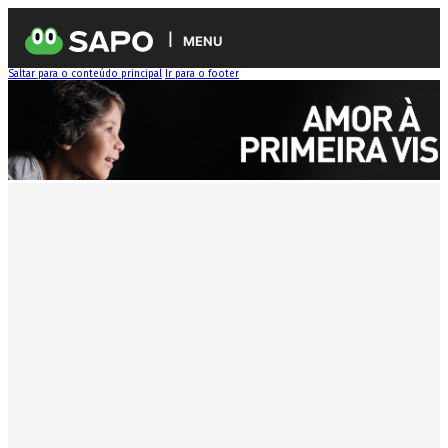
MENU
Saltar para o conteúdo principal
Ir para o footer