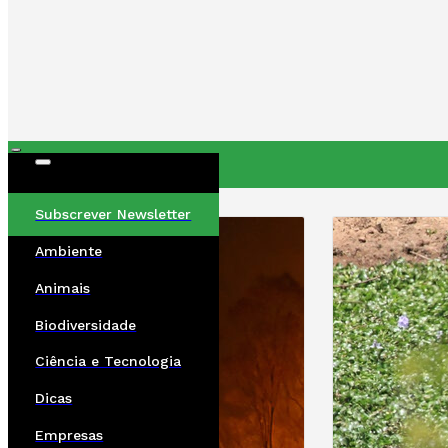
ÚLTIMAS
Subscrever Newsletter
Ambiente
Animais
Biodiversidade
Ciência e Tecnologia
Dicas
Empresas