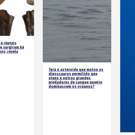
 e répteis
e surgiram há
os, revela
Terá o asteroide que matou os
dinossauros permitido que
atuns e outros grandes
predadores de sangue quente
dominassem os oceanos?