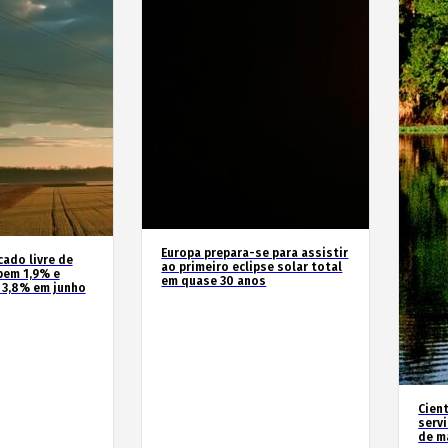
Europa prepara-se para assistir
cado livre de
ao primeiro eclipse solar total
bem 1,9% e
em quase 30 anos
 3,8% em junho
Cien
serv
de m