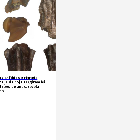
os anfíbios e répteis
peus de hoje surgiram há
ilhões de anos, revela
do