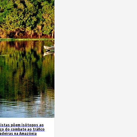
tistas põem isótopos ao
iço do combate ao tráfico
adeiras na Amazónia