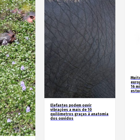
Muit
euro
16 m
estu
Elefantes podem ouvir
vibrações a mais de 10
quilómetros graças à anatomia
dos ouvidos