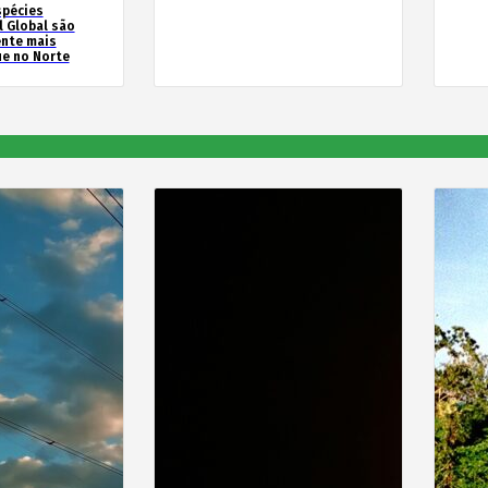
spécies
l Global são
ente mais
e no Norte