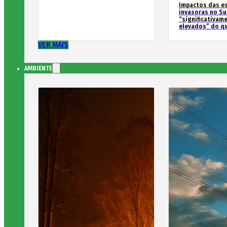
Impactos das e
invasoras no Su
“significativam
elevados” do qu
VER MAIS
AMBIENTE