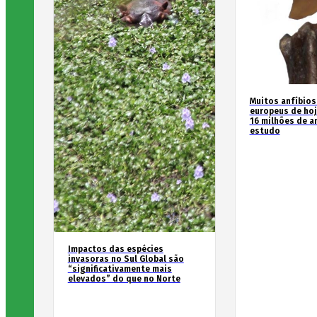
Muitos anfíbios
europeus de hoj
16 milhões de an
estudo
Impactos das espécies
invasoras no Sul Global são
“significativamente mais
elevados” do que no Norte