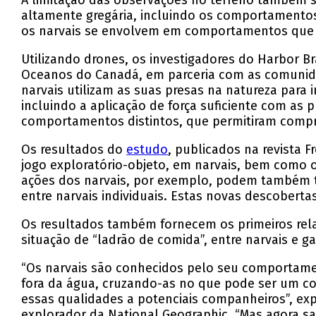
A limitação das observações no terreno também s
altamente gregária, incluindo os comportamentos
os narvais se envolvem em comportamentos que nã
Utilizando drones, os investigadores do Harbor B
Oceanos do Canadá, em parceria com as comunidad
narvais utilizam as suas presas na natureza para
incluindo a aplicação de força suficiente com as 
comportamentos distintos, que permitiram compree
Os resultados do
estudo
, publicados na revista 
jogo exploratório-objeto, em narvais, bem como
ações dos narvais, por exemplo, podem também te
entre narvais individuais. Estas novas descobe
Os resultados também fornecem os primeiros relat
situação de “ladrão de comida”, entre narvais e g
“Os narvais são conhecidos pelo seu comportame
fora da água, cruzando-as no que pode ser um co
essas qualidades a potenciais companheiros”, expl
explorador da National Geographic. “Mas agora sa