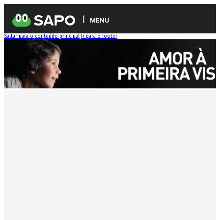
MENU
Saltar para o conteúdo principal
Ir para o footer