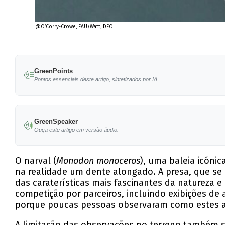
@O’Corry-Crowe, FAU/Watt, DFO
GreenPoints
Pontos essenciais deste artigo, sintetizados por IA.
Narvais utilizam as suas presas para explorar, 
GreenSpeaker
Investigadores capturaram 17 comportamentos d
Ouça este artigo em versão áudio.
O estudo destaca como as alterações ambientai
O narval (
Monodon monoceros
), uma baleia icóni
As observações feitas com drones permitem u
na realidade um dente alongado. A presa, que s
das caraterísticas mais fascinantes da natureza 
Esta pesquisa sublinha a importância de métod
competição por parceiros, incluindo exibições de
porque poucas pessoas observaram como estes an