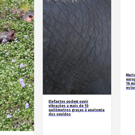
Muit
euro
16 m
estu
Elefantes podem ouvir
vibrações a mais de 10
quilómetros graças à anatomia
dos ouvidos