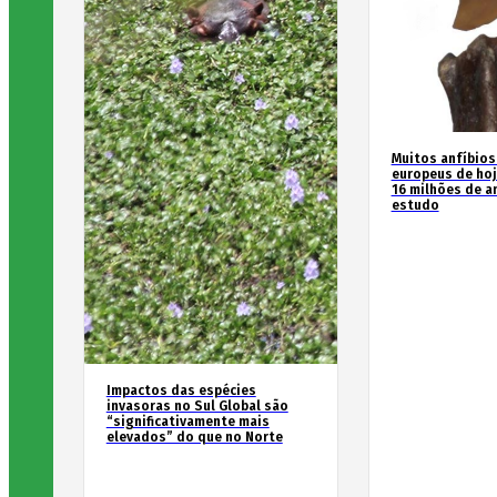
Muitos anfíbios
europeus de hoj
16 milhões de an
estudo
Impactos das espécies
invasoras no Sul Global são
“significativamente mais
elevados” do que no Norte