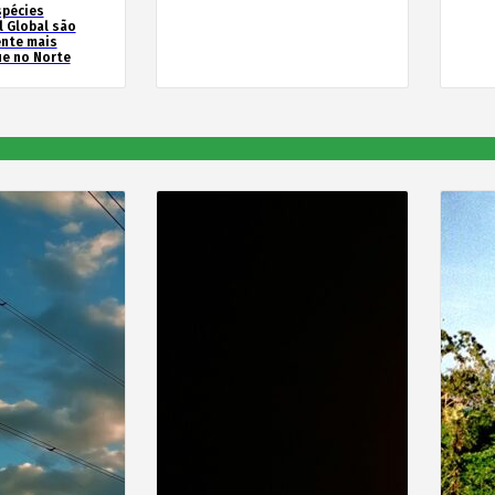
spécies
l Global são
ente mais
e no Norte