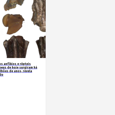
os anfíbios e répteis
peus de hoje surgiram há
ilhões de anos, revela
do