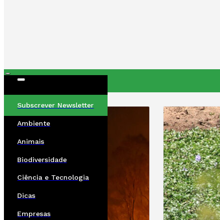
ÚLTIMAS
Subscrever Newsletter
Ambiente
Animais
Biodiversidade
Ciência e Tecnologia
Dicas
Empresas