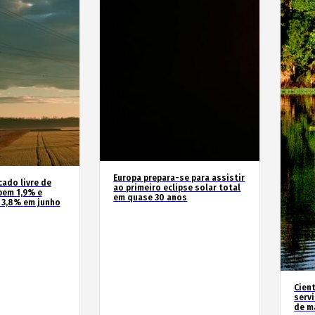
Europa prepara-se para assistir
cado livre de
ao primeiro eclipse solar total
bem 1,9% e
em quase 30 anos
 3,8% em junho
Cien
serv
de m