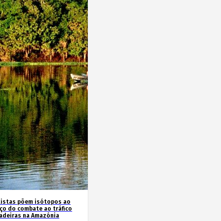
tistas põem isótopos ao
iço do combate ao tráfico
adeiras na Amazónia