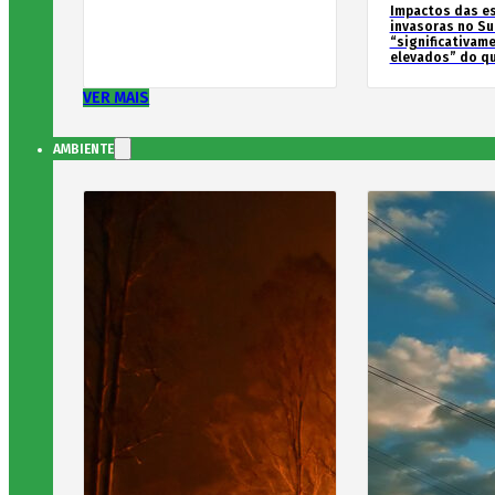
Impactos das e
invasoras no Su
“significativam
elevados” do qu
VER MAIS
AMBIENTE