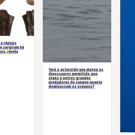
 e répteis
e surgiram há
os, revela
Terá o asteroide que matou os
dinossauros permitido que
atuns e outros grandes
predadores de sangue quente
dominassem os oceanos?