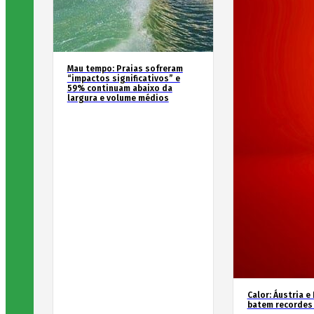
Mau tempo: Praias sofreram
“impactos significativos” e
59% continuam abaixo da
largura e volume médios
Calor: Áustria e
batem recordes 