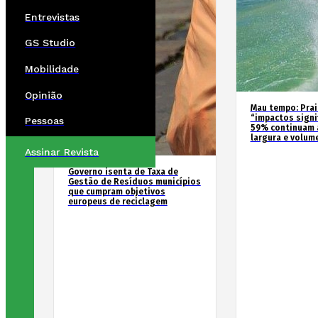
Entrevistas
GS Studio
Mobilidade
Opinião
Mau tempo: Prai
“impactos signif
Pessoas
59% continuam 
largura e volum
Assinar Revista
Governo isenta de Taxa de
Gestão de Resíduos municípios
que cumpram objetivos
europeus de reciclagem