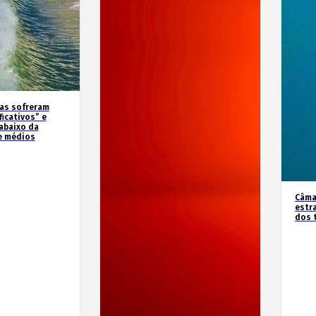
as sofreram
icativos” e
abaixo da
e médios
Câma
estr
dos 