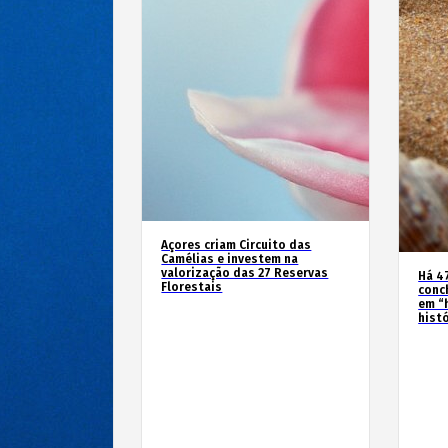
Açores criam Circuito das
Camélias e investem na
valorização das 27 Reservas
Há 4
Florestais
conc
em “
hist