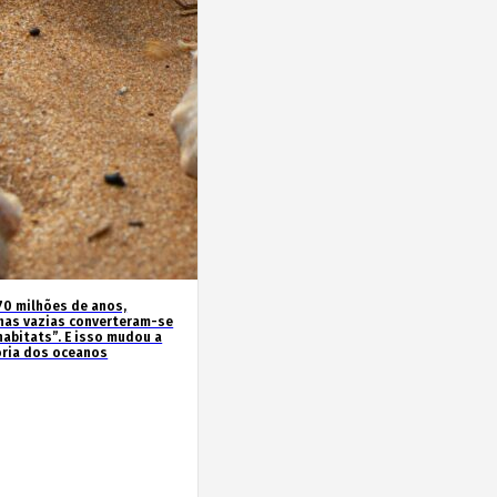
70 milhões de anos,
has vazias converteram-se
habitats”. E isso mudou a
ória dos oceanos