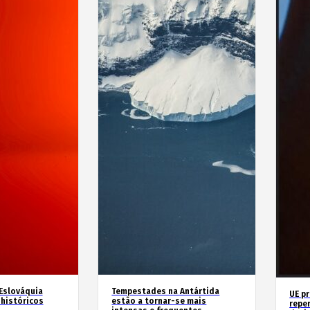
 Eslováquia
Tempestades na Antártida
UE p
históricos
estão a tornar-se mais
repe