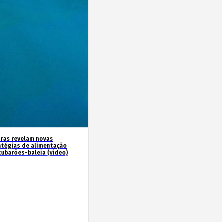
ras revelam novas
atégias de alimentação
tubarões-baleia (vídeo)