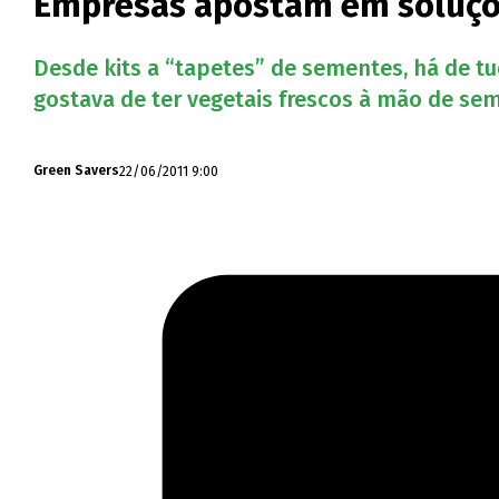
Empresas apostam em soluções
Desde kits a “tapetes” de sementes, há de t
gostava de ter vegetais frescos à mão de sem
22/06/2011 9:00
Green Savers