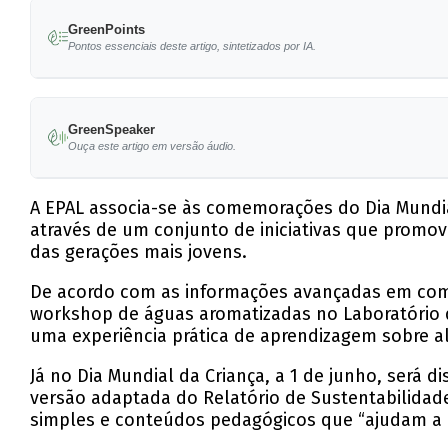
GreenPoints
Pontos essenciais deste artigo, sintetizados por IA.
Iniciativas visam promover a educação ambienta
GreenSpeaker
Workshop de águas aromatizadas será realizado
Ouça este artigo em versão áudio.
Lançamento do Relatório de Sustentabilidade 
A EPAL associa-se às comemorações do Dia Mundial
Novo podcast 'Bora Falar de Água' será lançado
através de um conjunto de iniciativas que promov
das gerações mais jovens.
Um evento gratuito no Jardim de Campo de Ouriq
De acordo com as informações avançadas em comu
workshop de águas aromatizadas no Laboratório da
uma experiência prática de aprendizagem sobre al
Já no Dia Mundial da Criança, a 1 de junho, será d
versão adaptada do Relatório de Sustentabilidad
simples e conteúdos pedagógicos que “ajudam a c