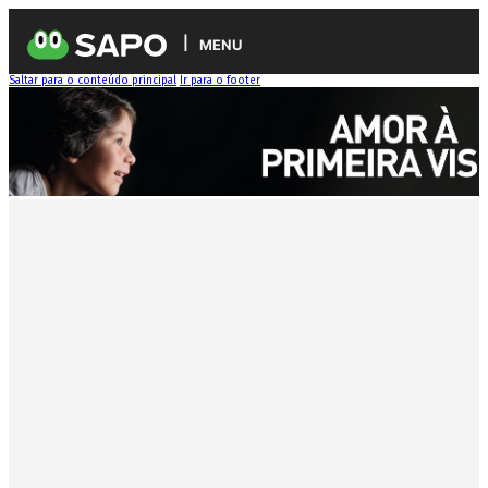
MENU
Saltar para o conteúdo principal
Ir para o footer